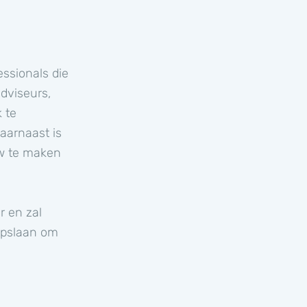
ssionals die
dviseurs,
 te
aarnaast is
w te maken
r en zal
 opslaan om