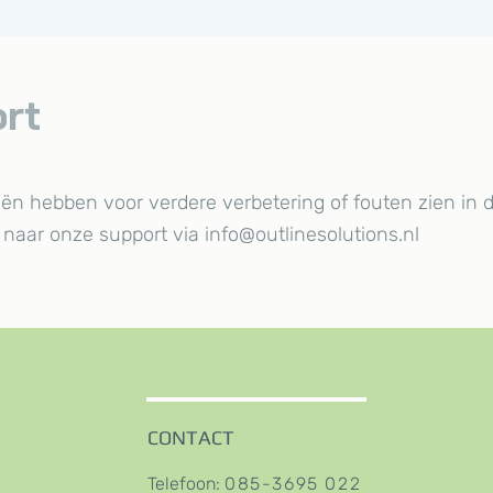
rt
ën hebben voor verdere verbetering of fouten zien in d
 naar onze support via
info@outlinesolutions.nl
CONTACT
​Telefo
on:
085-3695 022