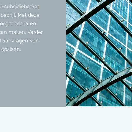
O-subsidiebedrag
bedrijf. Met deze
oorgaande jaren
kan maken. Verder
al aanvragen van
 opslaan.