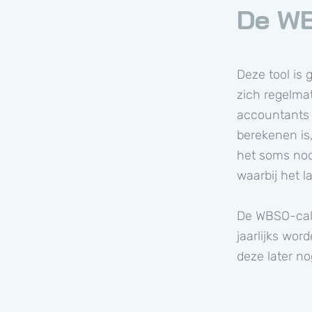
De WB
Deze tool is
zich regelma
accountants 
berekenen is
het soms nod
waarbij het l
De WBSO-calc
jaarlijks wo
deze later no