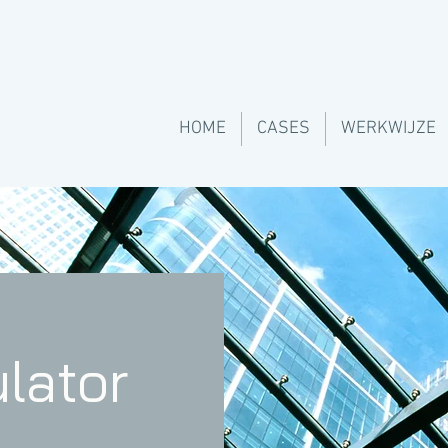
HOME
CASES
WERKWIJZE
lator