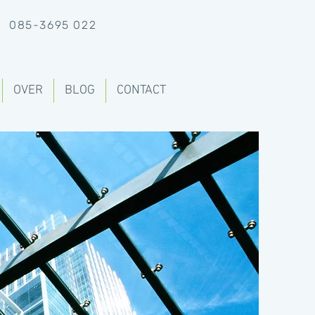
085-
3695 022
OVER
BLOG
CONTACT