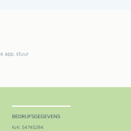
e app, stuur
BEDRIJFSGEGEVENS
KvK: 54745284