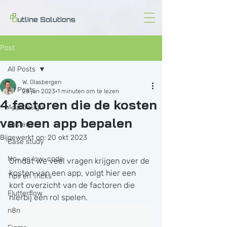
Post
All Posts
W. Glasbergen
All Posts
28 jun 2023
1 minuten om te lezen
4 factoren die de kosten
App design
van een app bepalen
Kosten
Bijgewerkt op:
20 okt 2023
Case study
No- en low-code
Omdat we veel vragen krijgen over de 
kosten van een app, volgt hier een 
Tips en Tricks
kort overzicht van de factoren die 
Flutterflow
hierbij een rol spelen.
n8n